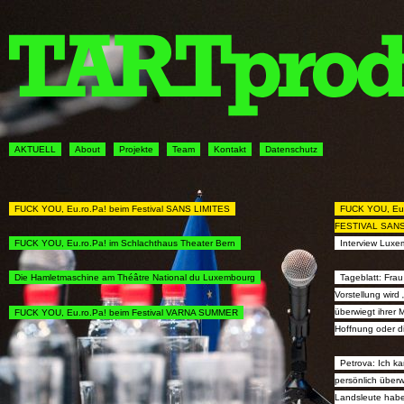
AKTUELL
About
Projekte
Team
Kontakt
Datenschutz
FUCK YOU, Eu.ro.Pa! beim Festival SANS LIMITES
FUCK YOU, Eu.r
FESTIVAL SANS
Interview Luxe
FUCK YOU, Eu.ro.Pa! im Schlachthaus Theater Bern
Tageblatt: Fra
Die Hamletmaschine am Théâtre National du Luxembourg
Vorstellung wir
überwiegt ihrer 
FUCK YOU, Eu.ro.Pa! beim Festival VARNA SUMMER
Hoffnung oder d
Petrova: Ich k
persönlich überw
Landsleute habe