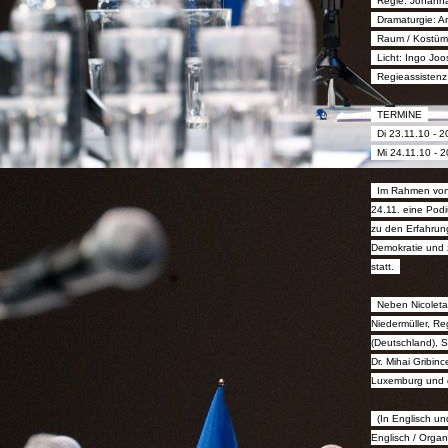
Regie: Johanna
Dramaturgie: 
Raum / Kostüm:
Licht: Ingo Joo
Regieassistenz
TERMINE
Di 23.11.10 - 2
Mi 24.11.10 - 2
Im Rahmen von 
24.11. eine Podi
zu den Erfahrun
Demokratie und z
statt.
Neben Nicoleta
Niedermüller, Re
(Deutschland), S
Dr. Mihai Gribin
Luxemburg und d
(In Englisch u
Englisch / Orga