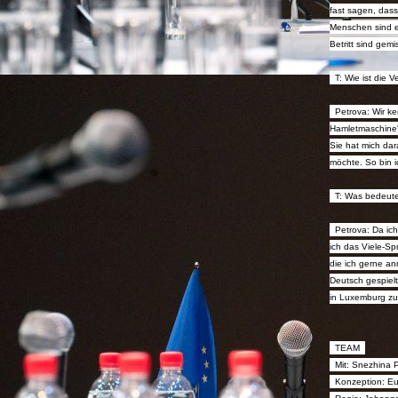
fast sagen, dass
Menschen sind eh
Betritt sind gem
T: Wie ist die
Petrova: Wir ke
Hamletmaschine“
Sie hat mich dar
möchte. So bin 
T: Was bedeute
Petrova: Da ic
ich das Viele-Sp
die ich gerne an
Deutsch gespielt
in Luxemburg zu
TEAM
Mit: Snezhina 
Konzeption: Eus