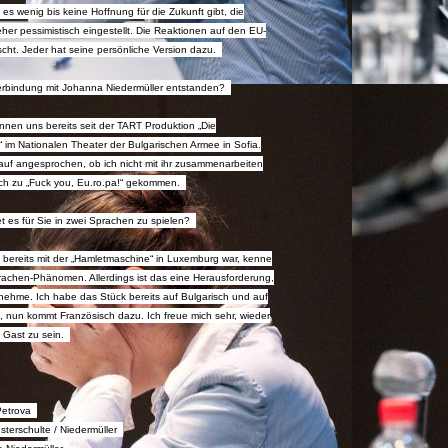
 es wenig bis keine Hoffnung für die Zukunft gibt, die
er pessimistisch eingestellt. Die Reaktionen auf den EU-
ischt. Jeder hat seine persönliche Version dazu.
 Verbindung mit Johanna Niedermüller entstanden?
nnen uns bereits seit der TART Produktion „Die
 im Nationalen Theater der Bulgarischen Armee in Sofia.
auf angesprochen, ob ich nicht mit ihr zusammenarbeiten
ich zu „Fuck you, Eu.ro.pa!“ gekommen.
t es für Sie in zwei Sprachen zu spielen?
h bereits mit der „Hamletmaschine“ in Luxemburg war, kenne
rachen-Phänomen. Allerdings ist das eine Herausforderung,
nehme. Ich habe das Stück bereits auf Bulgarisch und auf
, nun kommt Französisch dazu. Ich freue mich sehr, wieder
 Gast zu sein.
Petrova
terschulte / Niedermüller