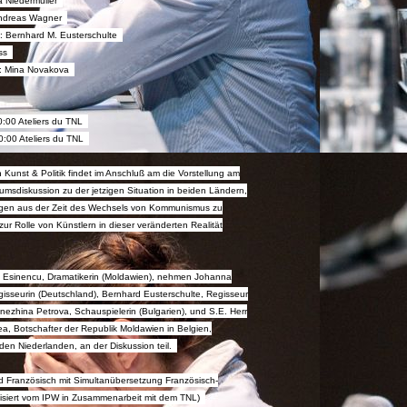
 Niedermüller
Andreas Wagner
 Bernhard M. Eusterschulte
ss
: Mina Novakova
0:00 Ateliers du TNL
0:00 Ateliers du TNL
Kunst & Politik findet im Anschluß am die Vorstellung am
umsdiskussion zu der jetzigen Situation in beiden Ländern,
gen aus der Zeit des Wechsels von Kommunismus zu
ur Rolle von Künstlern in dieser veränderten Realität
 Esinencu, Dramatikerin (Moldawien), nehmen Johanna
gisseurin (Deutschland), Bernhard Eusterschulte, Regisseur
nezhina Petrova, Schauspielerin (Bulgarien), und S.E. Herr
cea, Botschafter der Republik Moldawien in Belgien,
en Niederlanden, an der Diskussion teil.
nd Französisch mit Simultanübersetzung Französisch-
nisiert vom IPW in Zusammenarbeit mit dem TNL)