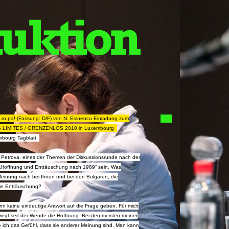
o.pa! (Fassung: D/F) von N. Esinencu Einladung zum
-
 LIMITES / GRENZENLOS 2010 in Luxembourg
mbourg Tagblatt
u Petrova, eines der Themen der Diskussionsrunde nach der
d „Hoffnung und Enttäuschung nach 1989“ sein. Was
Meinung nach bei Ihnen und bei den Bulgaren, die
ie Enttäuschung?
ann keine eindeutige Antwort auf die Frage geben. Für mich
iegt seit der Wende die Hoffnung. Bei den meisten meiner
 ich das Gefühl, dass sie anderer Meinung sind. Man kann